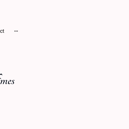
ct
îmes